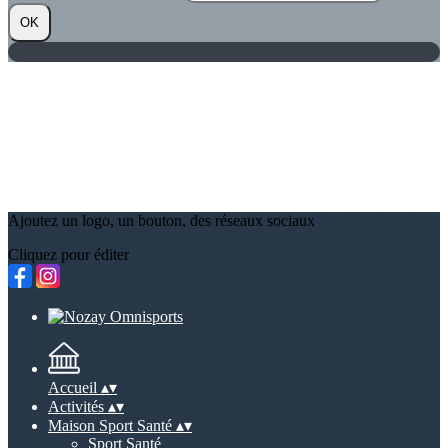
OK
Ajoutez un logo, un bouton, des réseaux sociaux
Cliquez pour éditer
Accueil
▴
▾
Activités
▴
▾
Maison Sport Santé
▴
▾
Sport Santé