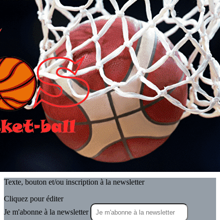
Exporter les lignes sélectionnées
Exporter toutes les colonnes
Exporter uniquement les colonnes affichées
Menu
<
>
Newsletter
GALERIE PHOTO
Événements
Historique des événements
Archives articles journaux
?>
Images de la page d'accueil
Cliquez pour éditer
Texte, bouton et/ou inscription à la newsletter
Cliquez pour éditer
Je m'abonne à la newsletter